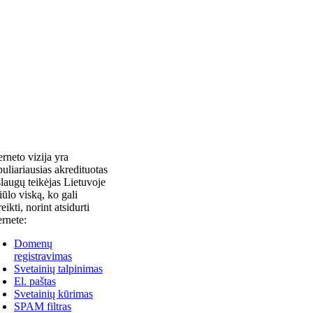
erneto vizija yra
uliariausias akredituotas
laugų teikėjas Lietuvoje
siūlo viską, ko gali
reikti, norint atsidurti
ernete:
Domenų
registravimas
Svetainių talpinimas
El. paštas
Svetainių kūrimas
SPAM filtras