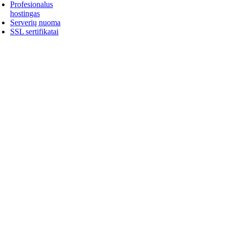
Profesionalus
hostingas
Serverių nuoma
SSL sertifikatai