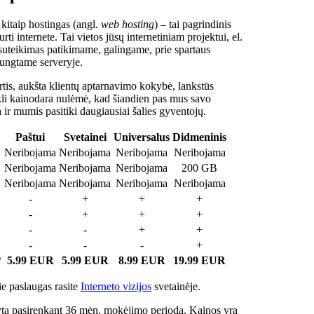
 kitaip hostingas (angl.
web hosting
) – tai pagrindinis
rti internete. Tai vietos jūsų internetiniam projektui, el.
suteikimas patikimame, galingame, prie spartaus
jungtame serveryje.
tis, aukšta klientų aptarnavimo kokybė, lankstūs
ukli kainodara nulėmė, kad šiandien pas mus savo
a ir mumis pasitiki daugiausiai šalies gyventojų.
Paštui
Svetainei
Universalus
Didmeninis
Neribojama
Neribojama
Neribojama
Neribojama
Neribojama
Neribojama
Neribojama
200 GB
Neribojama
Neribojama
Neribojama
Neribojama
-
+
+
+
-
+
+
+
-
-
+
+
-
-
-
+
*
5.99 EUR
5.99 EUR
8.99 EUR
19.99 EUR
e paslaugas rasite
Interneto vizijos
svetainėje.
ta pasirenkant 36 mėn. mokėjimo periodą. Kainos yra