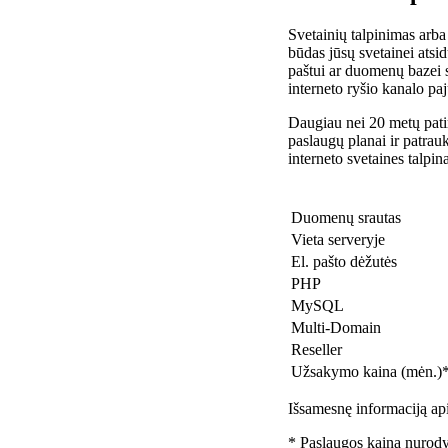
Svetainių talpinimas arba
būdas jūsų svetainei atsidu
paštui ar duomenų bazei 
interneto ryšio kanalo pa
Daugiau nei 20 metų patir
paslaugų planai ir patra
interneto svetaines talpin
Duomenų srautas
Vieta serveryje
El. pašto dėžutės
PHP
MySQL
Multi-Domain
Reseller
Užsakymo kaina (mėn.)
Išsamesnę informaciją api
* Paslaugos kaina nurody