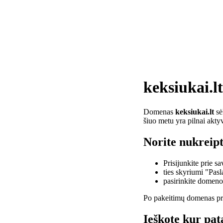
keksiukai.lt
Domenas
keksiukai.lt
sė
šiuo metu yra pilnai akty
Norite nukreipt
Prisijunkite prie 
ties skyriumi "Pas
pasirinkite domen
Po pakeitimų domenas pra
Ieškote kur pata