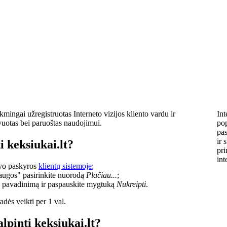
kmingai užregistruotas Interneto vizijos kliento vardu ir
Int
vuotas bei paruoštas naudojimui.
pop
pas
ir 
i keksiukai.lt?
pri
int
savo paskyros
klientų sistemoje
;
laugos" pasirinkite nuorodą
Plačiau...
;
o pavadinimą ir paspauskite mygtuką
Nukreipti
.
dės veikti per 1 val.
lpinti keksiukai.lt?